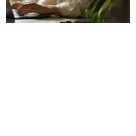
Effet du cbd sur le cerveau : ce que la
science révèle
Découvrez comment le cannabidiol interagit avec vos
neurones pour réguler le stress et l'humeur. Une analyse
scientifique sur l'anxiété et la mémoire.
Ma Boîte Entrepreneuse