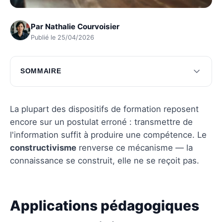
Par
Nathalie Courvoisier
Publié le 25/04/2026
SOMMAIRE
Applications pédagogiques du
constructivisme
La plupart des dispositifs de formation reposent
Outils et techniques pédagogiques
encore sur un postulat erroné : transmettre de
l'information suffit à produire une compétence. Le
Avantages du constructivisme en éducation
constructivisme
renverse ce mécanisme — la
Questions fréquentes
connaissance se construit, elle ne se reçoit pas.
Applications pédagogiques