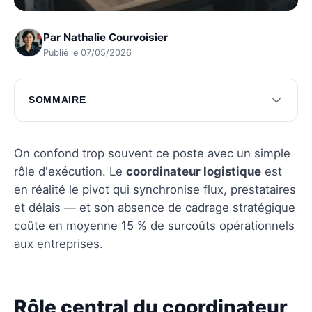
Par
Nathalie Courvoisier
Publié le 07/05/2026
SOMMAIRE
Rôle central du coordinateur logistique
Compétences clés du coordinateur logistique
On confond trop souvent ce poste avec un simple
rôle d'exécution. Le
coordinateur logistique
est
Technologies au service du coordinateur
en réalité le pivot qui synchronise flux, prestataires
Questions fréquentes
et délais — et son absence de cadrage stratégique
coûte en moyenne 15 % de surcoûts opérationnels
aux entreprises.
Rôle central du coordinateur