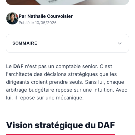
Par
Nathalie Courvoisier
Publié le 10/05/2026
SOMMAIRE
Vision stratégique du DAF
Synergies du DAF avec les départements
Le
DAF
n'est pas un comptable senior. C'est
l'architecte des décisions stratégiques que les
Enjeux actuels pour un DAF
dirigeants croient prendre seuls. Sans lui, chaque
Questions fréquentes
arbitrage budgétaire repose sur une intuition. Avec
lui, il repose sur une mécanique.
Vision stratégique du DAF