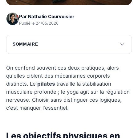
Par
Nathalie Courvoisier
Publié le 24/05/2026
SOMMAIRE
Les objectifs physiques en question
Les objectifs mentaux à considérer
On confond souvent ces deux pratiques, alors
qu'elles ciblent des mécanismes corporels
Questions fréquentes
distincts. Le
pilates
travaille la stabilisation
musculaire profonde ; le yoga agit sur la régulation
nerveuse. Choisir sans distinguer ces logiques,
c'est manquer l'essentiel.
Les objectifs physiques en