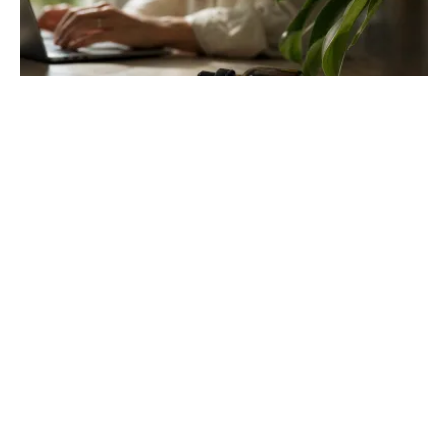
Effet du cbd sur le cerveau : ce que la
science révèle
Découvrez comment le cannabidiol interagit avec vos
neurones pour réguler le stress et l'humeur. Une analyse
scientifique sur l'anxiété et la mémoire.
Ma Boîte Entrepreneuse