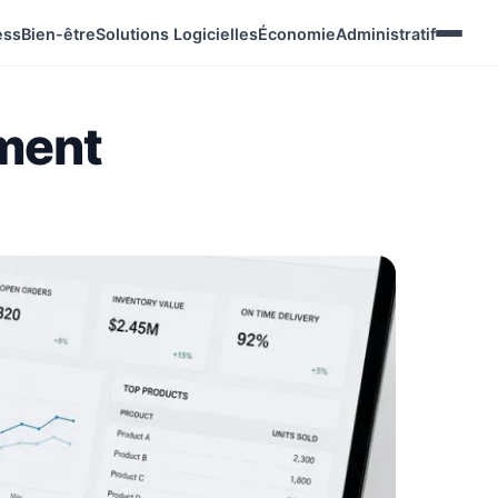
ess
Bien-être
Solutions Logicielles
Économie
Administratif
ement