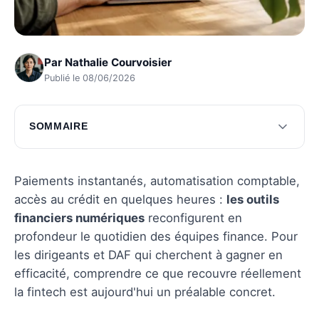
Par
Nathalie Courvoisier
Publié le 08/06/2026
SOMMAIRE
Comprendre la fintech
Enjeux de la fintech
Paiements instantanés, automatisation comptable,
accès au crédit en quelques heures :
les outils
Solutions fintech pour les entreprises
financiers numériques
reconfigurent en
Intégration de la fintech dans votre entreprise
profondeur le quotidien des équipes finance. Pour
les dirigeants et DAF qui cherchent à gagner en
Futur de la fintech en entreprise
efficacité, comprendre ce que recouvre réellement
Questions fréquentes
la fintech est aujourd'hui un préalable concret.