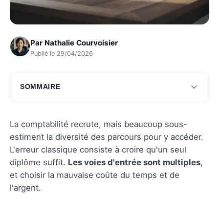
Par
Nathalie Courvoisier
Publié le 29/04/2026
SOMMAIRE
Les multiples voies de la comptabilité
Les perspectives de carrière en comptabilité
La comptabilité recrute, mais beaucoup sous-
estiment la diversité des parcours pour y accéder.
Questions fréquentes
L'erreur classique consiste à croire qu'un seul
diplôme suffit.
Les voies d'entrée sont multiples
,
et choisir la mauvaise coûte du temps et de
l'argent.