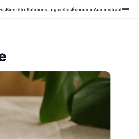
ess
Bien-être
Solutions Logicielles
Économie
Administratif
e