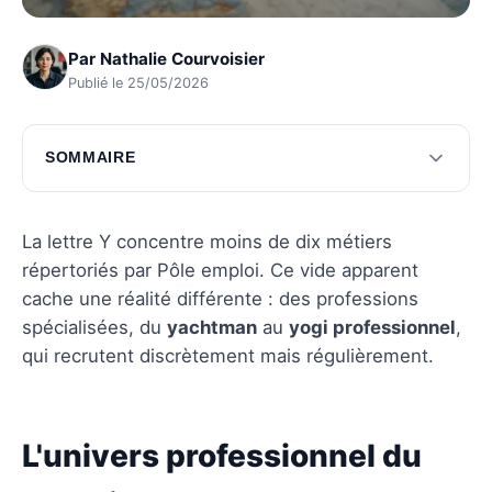
Par
Nathalie Courvoisier
Publié le 25/05/2026
SOMMAIRE
L'univers professionnel du yachting
Les métiers autour du yoga
La lettre Y concentre moins de dix métiers
répertoriés par Pôle emploi. Ce vide apparent
Questions fréquentes
cache une réalité différente : des professions
spécialisées, du
yachtman
au
yogi professionnel
,
qui recrutent discrètement mais régulièrement.
L'univers professionnel du