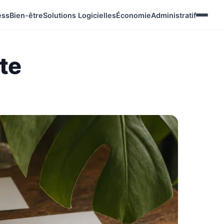
ess
Bien-être
Solutions Logicielles
Économie
Administratif
ste