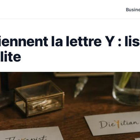
Busin
nnent la lettre Y : li
lite