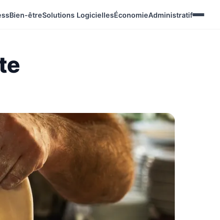
ess
Bien-être
Solutions Logicielles
Économie
Administratif
ste