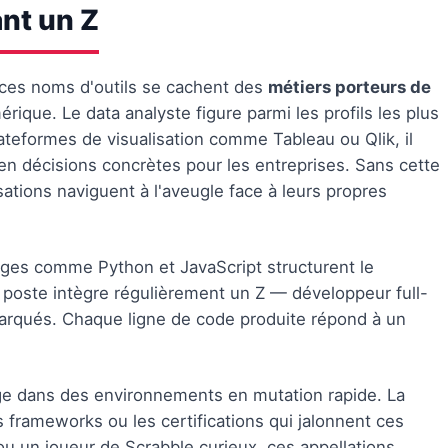
nt un Z
e ces noms d'outils se cachent des
métiers porteurs de
ique. Le data analyste figure parmi les profils les plus
lateformes de visualisation comme Tableau ou Qlik, il
n décisions concrètes pour les entreprises. Sans cette
nisations naviguent à l'aveugle face à leurs propres
ages comme Python et JavaScript structurent le
de poste intègre régulièrement un Z — développeur full-
barqués. Chaque ligne de code produite répond à un
rage dans des environnements en mutation rapide. La
es frameworks ou les certifications qui jalonnent ces
u un joueur de Scrabble curieux, ces appellations