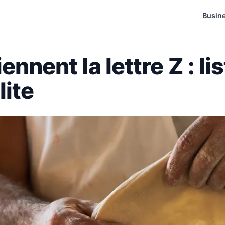
Busin
nnent la lettre Z : li
lite