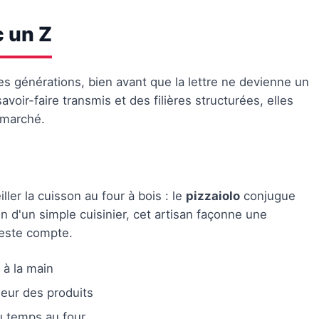
c un Z
s générations, bien avant que la lettre ne devienne un
voir-faire transmis et des filières structurées, elles
 marché.
iller la cuisson au four à bois : le
pizzaiolo
conjugue
in d'un simple cuisinier, cet artisan façonne une
geste compte.
 à la main
heur des produits
u temps au four