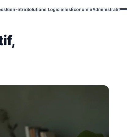
ess
Bien-être
Solutions Logicielles
Économie
Administratif
if,