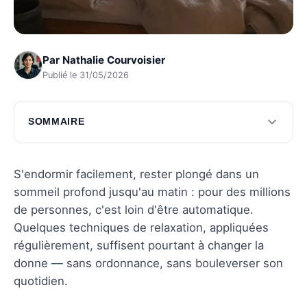
Par
Nathalie Courvoisier
Publié le 31/05/2026
SOMMAIRE
Techniques de relaxation pour mieux dormir
Conseils pratiques pour un sommeil réparateur
S'endormir facilement, rester plongé dans un
sommeil profond jusqu'au matin : pour des millions
Routines du soir pour se détendre
de personnes, c'est loin d'être automatique.
Comprendre l'importance du sommeil
Quelques techniques de relaxation, appliquées
réparateur
régulièrement, suffisent pourtant à changer la
donne — sans ordonnance, sans bouleverser son
Questions fréquentes
quotidien.