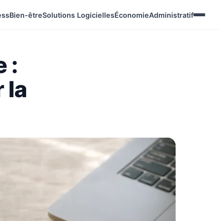
ess
Bien-être
Solutions Logicielles
Économie
Administratif
 :
 la