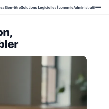
ess
Bien-être
Solutions Logicielles
Économie
Administratif
on,
bler