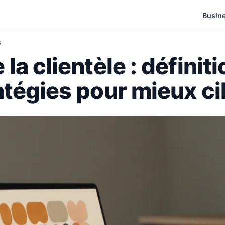
Busin
G
a clientèle : définiti
tégies pour mieux ci