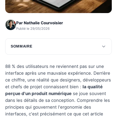
Par
Nathalie Courvoisier
Publié le 29/05/2026
SOMMAIRE
Principes fondamentaux de l'ux design
Méthodes de recherche en ux design
88 % des utilisateurs ne reviennent pas sur une
interface après une mauvaise expérience. Derrière
Bonnes pratiques pour un design ux efficace
ce chiffre, une réalité que designers, développeurs
Questions fréquentes
et chefs de projet connaissent bien :
la qualité
perçue d'un produit numérique
se joue souvent
dans les détails de sa conception. Comprendre les
principes qui gouvernent l'ergonomie des
interfaces, c'est précisément ce que cet article