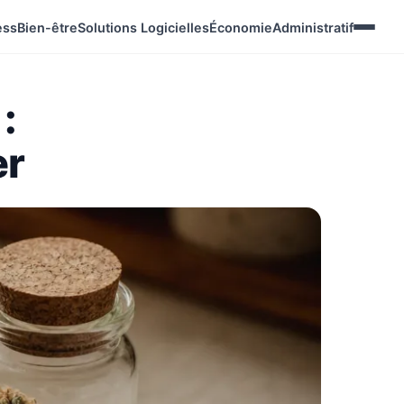
ess
Bien-être
Solutions Logicielles
Économie
Administratif
:
er