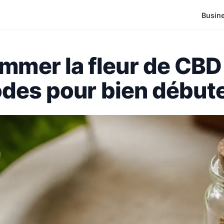
Busin
er la fleur de CBD 
odes pour bien début