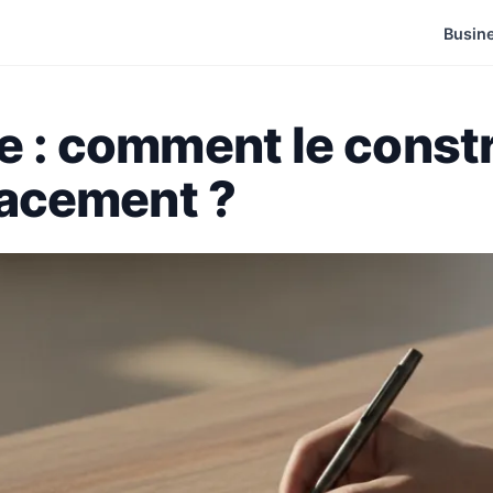
Busin
ie : comment le const
icacement ?