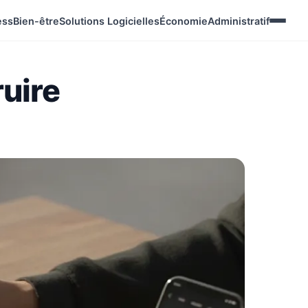
ess
Bien-être
Solutions Logicielles
Économie
Administratif
ruire