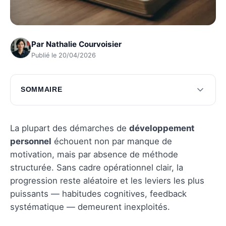
Par
Nathalie Courvoisier
Publié le 20/04/2026
SOMMAIRE
Transformations managériales par le
développement personnel
La plupart des démarches de
développement
Exploration des leviers d'évolution personnelle
personnel
échouent non par manque de
motivation, mais par absence de méthode
Questions fréquentes
structurée. Sans cadre opérationnel clair, la
progression reste aléatoire et les leviers les plus
puissants — habitudes cognitives, feedback
systématique — demeurent inexploités.